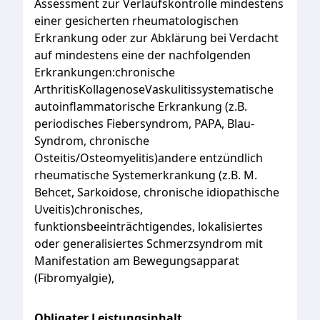
Assessment
zur
Verlaufskontrolle
mindestens
einer
gesicherten
rheumatologischen
Erkrankung
oder
zur
Abklärung
bei
Verdacht
auf
mindestens
eine
der
nachfolgenden
Erkrankungen:chronische
ArthritisKollagenoseVaskulitissystematische
autoinflammatorische
Erkrankung
(z.B.
periodisches
Fiebersyndrom,
PAPA,
Blau-
Syndrom,
chronische
Osteitis/Osteomyelitis)andere
entzündlich
rheumatische
Systemerkrankung
(z.B.
M.
Behcet,
Sarkoidose,
chronische
idiopathische
Uveitis)chronisches,
funktionsbeeinträchtigendes,
lokalisiertes
oder
generalisiertes
Schmerzsyndrom
mit
Manifestation
am
Bewegungsapparat
(Fibromyalgie),
Obligater Leistungsinhalt