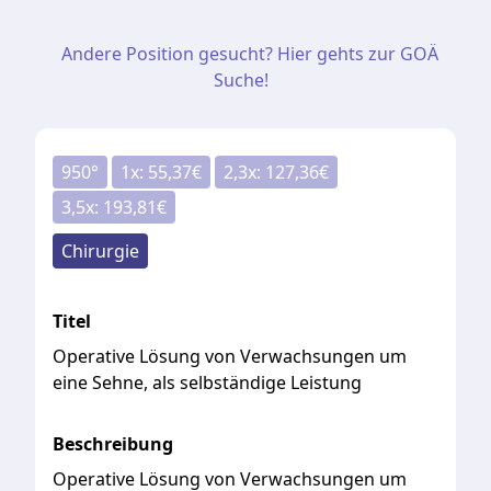
Andere Position gesucht? Hier gehts zur GOÄ
Suche!
950
°
1
x:
55,37
€
2,3
x:
127,36
€
3,5
x:
193,81
€
Chirurgie
Titel
Operative Lösung von Verwachsungen um
eine Sehne, als selbständige Leistung
Beschreibung
Operative Lösung von Verwachsungen um