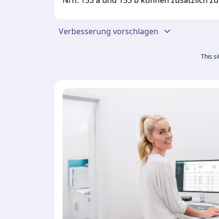
Nrn. 153 a und 153 b können zusätzlich 
Verbesserung vorschlagen
This s