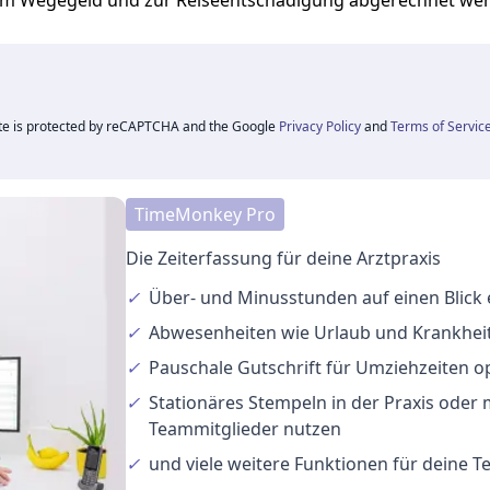
zum Wegegeld und zur Reiseentschädigung abgerechnet we
ite is protected by reCAPTCHA and the Google
Privacy Policy
and
Terms of Servic
TimeMonkey Pro
Die Zeiterfassung für deine Arztpraxis
✓
Über- und Minusstunden
auf einen Blick
✓
Abwesenheiten
wie Urlaub und Krankheit
✓
Pauschale Gutschrift
für Umziehzeiten o
✓
Stationäres Stempeln
in der Praxis oder
Teammitglieder nutzen
✓
und viele
weitere Funktionen
für deine 