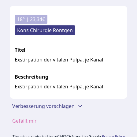
18
° |
23,34
€
Kons Chirurgie Röntgen
Titel
Exstirpation der vitalen Pulpa, je Kanal
Beschreibung
Exstirpation der vitalen Pulpa, je Kanal
Verbesserung vorschlagen
Gefällt mir
This site is protected by reCAPTCHA and the Google
Privacy Policy