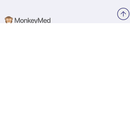
Ihr Partner für Wachstum in der digitalen Welt.
Software
TimeMonkey Zeiterfassung & Personalmanagement
Zeiterfassung für Arztpraxen
Zeiterfassung für Zahnarztpraxen
Zeiterfassung mit dem Praxis-iPhone
Schichtplanung bald mit KI
Recruiting für medizinische Praxen
Zeiterfassung für kleine Unternehmen
Zeiterfassung für den Mittelstand