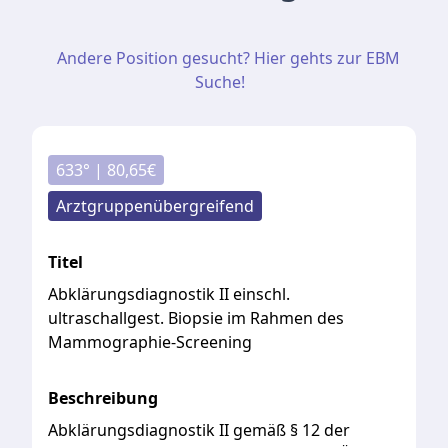
Andere Position gesucht? Hier gehts zur EBM
Suche!
633
° |
80,65
€
Arztgruppenübergreifend
Titel
Abklärungsdiagnostik II einschl.
ultraschallgest. Biopsie im Rahmen des
Mammographie-Screening
Beschreibung
Abklärungsdiagnostik
II
gemäß
§
12
der