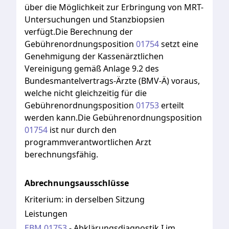
über
die
Möglichkeit
zur
Erbringung
von
MRT-
Untersuchungen
und
Stanzbiopsien
verfügt.Die
Berechnung
der
Gebührenordnungsposition
01754
setzt
eine
Genehmigung
der
Kassenärztlichen
Vereinigung
gemäß
Anlage
9.2
des
Bundesmantelvertrags-Ärzte
(BMV-Ä)
voraus,
welche
nicht
gleichzeitig
für
die
Gebührenordnungsposition
01753
erteilt
werden
kann.Die
Gebührenordnungsposition
01754
ist
nur
durch
den
programmverantwortlichen
Arzt
berechnungsfähig.
Abrechnungsausschlüsse
Kriterium:
in derselben Sitzung
Leistungen
EBM
01753
-
Abklärungsdiagnostik I im