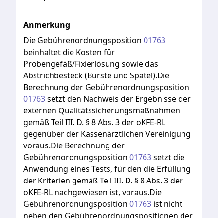
Anmerkung
Die
Gebührenordnungsposition
01763
beinhaltet
die
Kosten
für
Probengefäß/Fixierlösung
sowie
das
Abstrichbesteck
(Bürste
und
Spatel).Die
Berechnung
der
Gebührenordnungsposition
01763
setzt
den
Nachweis
der
Ergebnisse
der
externen
Qualitätssicherungsmaßnahmen
gemäß
Teil
III.
D.
§
8
Abs.
3
der
oKFE-RL
gegenüber
der
Kassenärztlichen
Vereinigung
voraus.Die
Berechnung
der
Gebührenordnungsposition
01763
setzt
die
Anwendung
eines
Tests,
für
den
die
Erfüllung
der
Kriterien
gemäß
Teil
III.
D.
§
8
Abs.
3
der
oKFE-RL
nachgewiesen
ist,
voraus.Die
Gebührenordnungsposition
01763
ist
nicht
neben
den
Gebührenordnungspositionen
der