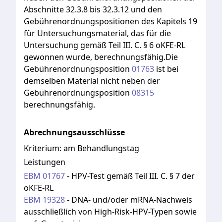
Abschnitte
32.3.8
bis
32.3.12
und
den
Gebührenordnungspositionen
des
Kapitels
19
für
Untersuchungsmaterial,
das
für
die
Untersuchung
gemäß
Teil
III.
C.
§
6
oKFE-RL
gewonnen
wurde,
berechnungsfähig.Die
Gebührenordnungsposition
01763
ist
bei
demselben
Material
nicht
neben
der
Gebührenordnungsposition
08315
berechnungsfähig.
Abrechnungsausschlüsse
Kriterium:
am Behandlungstag
Leistungen
EBM
01767
-
HPV-Test gemäß Teil III. C. § 7 der
oKFE-RL
EBM
19328
-
DNA- und/oder mRNA-Nachweis
ausschließlich von High-Risk-HPV-Typen sowie