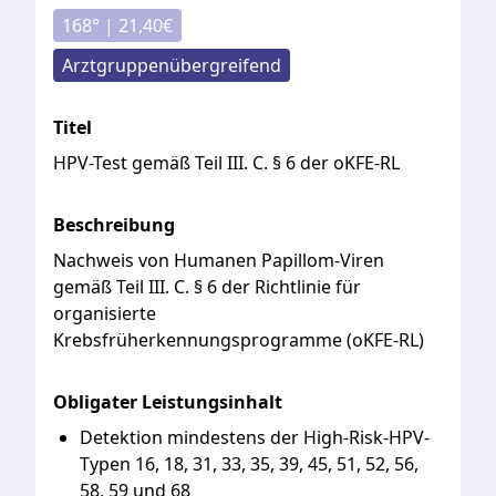
168
° |
21,40
€
Arztgruppenübergreifend
Titel
HPV-Test gemäß Teil III. C. § 6 der oKFE-RL
Beschreibung
Nachweis
von
Humanen
Papillom-Viren
gemäß
Teil
III.
C.
§
6
der
Richtlinie
für
organisierte
Krebsfrüherkennungsprogramme
(oKFE-RL)
Obligater Leistungsinhalt
Detektion mindestens der High-Risk-HPV-
Typen 16, 18, 31, 33, 35, 39, 45, 51, 52, 56,
58, 59 und 68