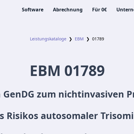
Software
Abrechnung
Für 0€
Unter
Leistungskataloge
❯
EBM
❯
01789
EBM
01789
 GenDG zum nichtinvasiven Pr
 Risikos autosomaler Trisomie