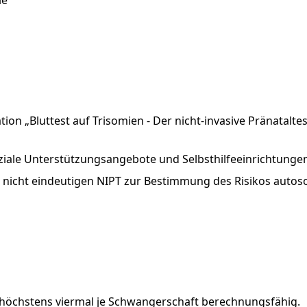
ie
ion „Bluttest auf Trisomien - Der nicht-invasive Pränataltest
iale Unterstützungsangebote und Selbsthilfeeinrichtunge
 nicht eindeutigen NIPT zur Bestimmung des Risikos autos
höchstens
viermal
je
Schwangerschaft
berechnungsfähig.