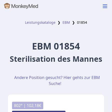
Leistungskataloge
❯
EBM
❯
01854
EBM
01854
Sterilisation des Mannes
Andere Position gesucht? Hier gehts zur EBM
Suche!
802
° |
102,18
€