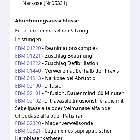
Narkose (Nr.05331)
Abrechnungsausschlüsse
Kriterium:
in derselben Sitzung
Leistungen
EBM
01220
-
Reanimationskomplex
EBM
01221
-
Zuschlag Beatmung
EBM
01222
-
Zuschlag Defibrillation
EBM
01440
-
Verweilen außerhalb der Praxis
EBM
01913
-
Narkose bei Abruptio
EBM
02100
-
Infusion
EBM
02101
-
Infusion, Dauer mind. 60 Minuten
EBM
02102
-
Intravasale Infusionstherapie mit
Sebelipase alfa oder Velmanase alfa oder
Olipudase alfa oder Patisiran
EBM
02320
-
Magenverweilsonde
EBM
02321
-
Legen eines suprapubischen
Harnblasenkatheter