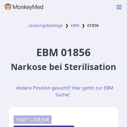
Leistungskataloge
❯
EBM
❯
01856
EBM
01856
Narkose bei Sterilisation
Andere Position gesucht? Hier gehts zur EBM
Suche!
1640
° |
208,94
€