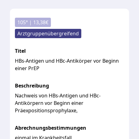
105
° |
13,38
€
Arztgruppenübergreifend
Titel
HBs-Antigen und HBc-Antikörper vor Beginn
einer PrEP
Beschreibung
Nachweis
von
HBs-Antigen
und
HBc-
Antikörpern
vor
Beginn
einer
Präexpositionsprophylaxe,
Abrechnungsbestimmungen
einmal im Krankheitsfall