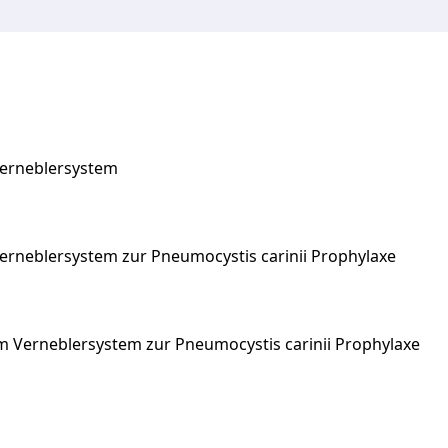
 Verneblersystem
erneblersystem
zur
Pneumocystis
carinii
Prophylaxe
em Verneblersystem zur Pneumocystis carinii Prophylaxe