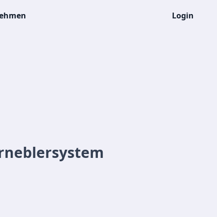
nehmen
Login
erneblersystem