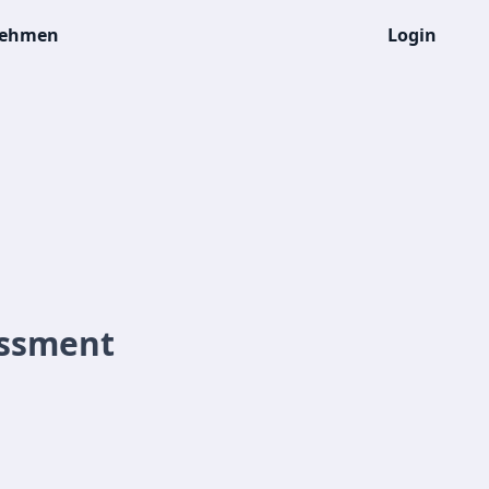
nehmen
Login
essment