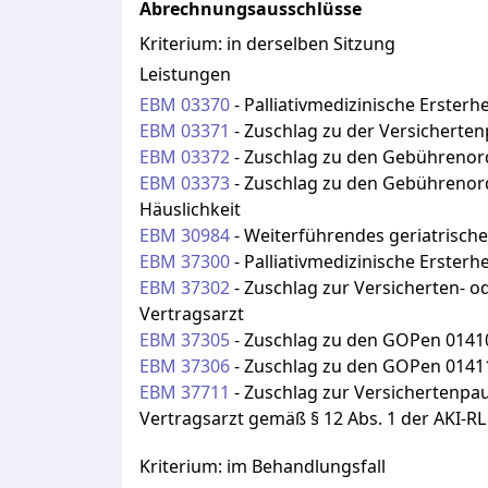
Abrechnungsausschlüsse
Kriterium:
in derselben Sitzung
Leistungen
EBM
03370
-
Palliativmedizinische Erster
EBM
03371
-
Zuschlag zu der Versichertenp
EBM
03372
-
Zuschlag zu den Gebührenordn
EBM
03373
-
Zuschlag zu den Gebührenordn
Häuslichkeit
EBM
30984
-
Weiterführendes geriatrisch
EBM
37300
-
Palliativmedizinische Erster
EBM
37302
-
Zuschlag zur Versicherten- 
Vertragsarzt
EBM
37305
-
Zuschlag zu den GOPen 01410 
EBM
37306
-
Zuschlag zu den GOPen 01411,
EBM
37711
-
Zuschlag zur Versichertenpau
Vertragsarzt gemäß § 12 Abs. 1 der AKI-RL
Kriterium:
im Behandlungsfall