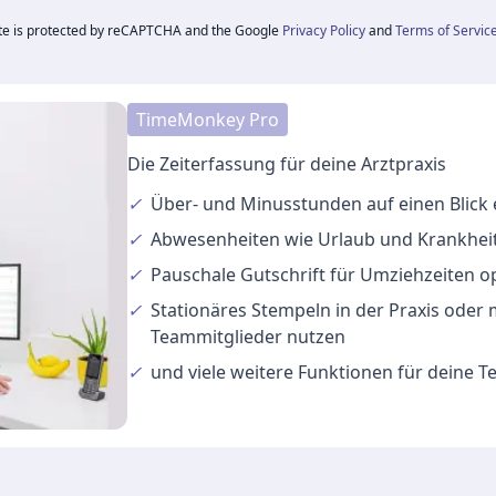
ite is protected by reCAPTCHA and the Google
Privacy Policy
and
Terms of Servic
TimeMonkey Pro
Die Zeiterfassung für deine Arztpraxis
✓
Über- und Minusstunden
auf einen Blick
✓
Abwesenheiten
wie Urlaub und Krankheit
✓
Pauschale Gutschrift
für Umziehzeiten o
✓
Stationäres Stempeln
in der Praxis oder
Teammitglieder nutzen
✓
und viele
weitere Funktionen
für deine 