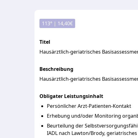
113
° |
14,40
€
Titel
Hausärztlich-geriatrisches Basisassessme
Beschreibung
Hausärztlich-geriatrisches
Basisassessme
Obligater Leistungsinhalt
Persönlicher Arzt-Patienten-Kontakt
Erhebung und/oder Monitoring organb
Beurteilung der Selbstversorgungsfähigk
IADL nach Lawton/Brody, geriatrisches