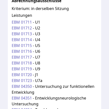
Abrechnungsausschlüsse
Kriterium:
in derselben Sitzung
Leistungen
EBM
01711
-
U1
EBM
01712
-
U2
EBM
01713
-
U3
EBM
01714
-
U4
EBM
01715
-
U5
EBM
01716
-
U6
EBM
01717
-
U7
EBM
01718
-
U8
EBM
01719
-
U9
EBM
01720
-
J1
EBM
01723
-
U7a
EBM
04350
-
Untersuchung zur funktionellen
Entwicklung
EBM
04351
-
Entwicklungsneurologische
Untersuchung