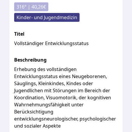
316
° |
40,26
€
Kinder- und Jugendmedizin
Titel
Vollständiger Entwicklungsstatus
Beschreibung
Erhebung
des
vollständigen
Entwicklungsstatus
eines
Neugeborenen,
Säuglings,
Kleinkindes,
Kindes
oder
Jugendlichen
mit
Störungen
im
Bereich
der
Koordination,
Visuomotorik,
der
kognitiven
Wahrnehmungsfähigkeit
unter
Berücksichtigung
entwicklungsneurologischer,
psychologischer
und
sozialer
Aspekte