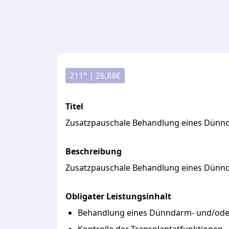
211
° |
26,88
€
Titel
Zusatzpauschale Behandlung eines Dünnd
Beschreibung
Zusatzpauschale
Behandlung
eines
Dünn
Obligater Leistungsinhalt
Behandlung eines Dünndarm- und/oder