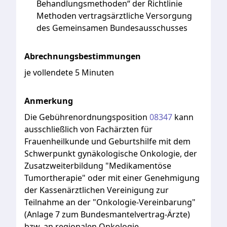
Behandlungsmethoden“ der Richtlinie
Methoden vertragsärztliche Versorgung
des Gemeinsamen Bundesausschusses
Abrechnungsbestimmungen
je vollendete 5 Minuten
Anmerkung
Die
Gebührenordnungsposition
08347
kann
ausschließlich
von
Fachärzten
für
Frauenheilkunde
und
Geburtshilfe
mit
dem
Schwerpunkt
gynäkologische
Onkologie,
der
Zusatzweiterbildung
"Medikamentöse
Tumortherapie"
oder
mit
einer
Genehmigung
der
Kassenärztlichen
Vereinigung
zur
Teilnahme
an
der
"Onkologie-Vereinbarung"
(Anlage
7
zum
Bundesmantelvertrag-Ärzte)
bzw.
an
regionalen
Onkologie-