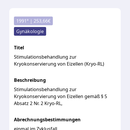
1991
° |
253,66
€
Gynäkologie
Titel
Stimulationsbehandlung zur
Kryokonservierung von Eizellen (Kryo-RL)
Beschreibung
Stimulationsbehandlung
zur
Kryokonservierung
von
Eizellen
gemäß
§
5
Absatz
2
Nr.
2
Kryo-RL,
Abrechnungsbestimmungen
einmal im Zyklusfall