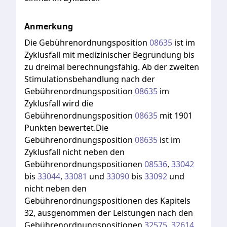
Anmerkung
Die
Gebührenordnungsposition
08635
ist
im
Zyklusfall
mit
medizinischer
Begründung
bis
zu
dreimal
berechnungsfähig.
Ab
der
zweiten
Stimulationsbehandlung
nach
der
Gebührenordnungsposition
08635
im
Zyklusfall
wird
die
Gebührenordnungsposition
08635
mit
1901
Punkten
bewertet.Die
Gebührenordnungsposition
08635
ist
im
Zyklusfall
nicht
neben
den
Gebührenordnungspositionen
08536
,
33042
bis
33044
,
33081
und
33090
bis
33092
und
nicht
neben
den
Gebührenordnungspositionen
des
Kapitels
32,
ausgenommen
der
Leistungen
nach
den
Gebührenordnungspositionen
32575
,
32614
,