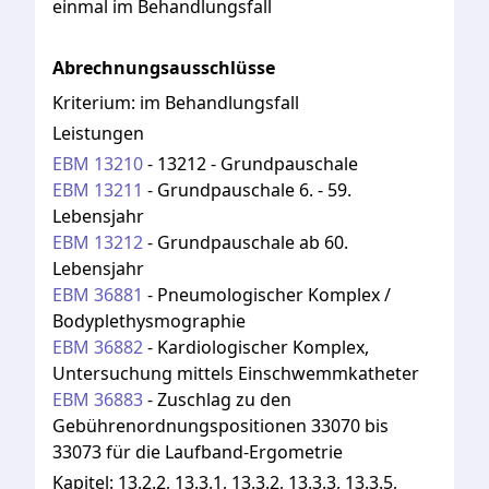
einmal im Behandlungsfall
Abrechnungsausschlüsse
Kriterium:
im Behandlungsfall
Leistungen
EBM
13210
-
13212 - Grundpauschale
EBM
13211
-
Grundpauschale 6. - 59.
Lebensjahr
EBM
13212
-
Grundpauschale ab 60.
Lebensjahr
EBM
36881
-
Pneumologischer Komplex /
Bodyplethysmographie
EBM
36882
-
Kardiologischer Komplex,
Untersuchung mittels Einschwemmkatheter
EBM
36883
-
Zuschlag zu den
Gebührenordnungspositionen 33070 bis
33073 für die Laufband-Ergometrie
Kapitel:
13.2.2, 13.3.1, 13.3.2, 13.3.3, 13.3.5,