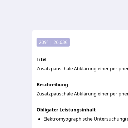
209
° |
26,63
€
Titel
Zusatzpauschale Abklärung einer periph
Beschreibung
Zusatzpauschale
Abklärung
einer
periphe
Obligater Leistungsinhalt
Elektromyographische Untersuchung(e