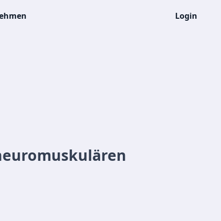
nehmen
Login
 neuromuskulären