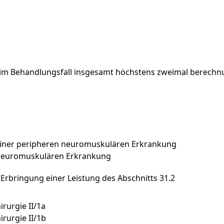
im
Behandlungsfall
insgesamt
höchstens
zweimal
berechnu
einer peripheren neuromuskulären Erkrankung
 neuromuskulären Erkrankung
Erbringung einer Leistung des Abschnitts 31.2
rurgie II/1a
rurgie II/1b