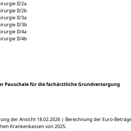
rurgie II/2a
rurgie II/2b
rurgie II/3a
rurgie II/3b
rurgie II/4a
rurgie II/4b
r Pauschale für die fachärztliche Grundversorgung
ierung der Ansicht 18.02.2026 | Berechnung der Euro-Beträ
chen Krankenkassen von 2025.