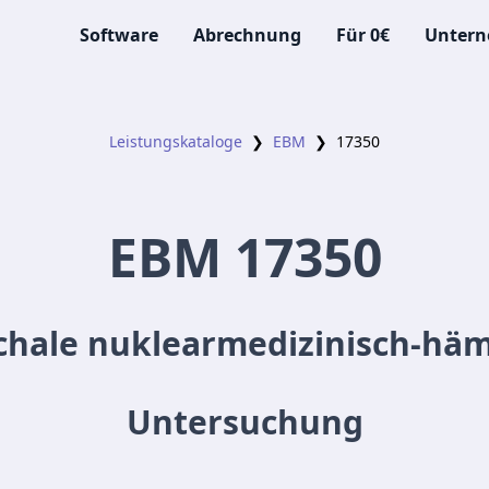
Software
Abrechnung
Für 0€
Unter
Leistungskataloge
❯
EBM
❯
17350
EBM
17350
chale nuklearmedizinisch-häm
Untersuchung