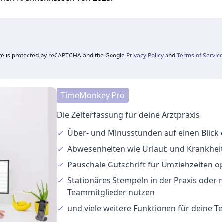
ite is protected by reCAPTCHA and the Google
Privacy Policy
and
Terms of Servic
TimeMonkey Pro
Die Zeiterfassung für deine Arztpraxis
✓
Über- und Minusstunden
auf einen Blick
✓
Abwesenheiten
wie Urlaub und Krankheit
✓
Pauschale Gutschrift
für Umziehzeiten o
✓
Stationäres Stempeln
in der Praxis oder
Teammitglieder nutzen
✓
und viele
weitere Funktionen
für deine 