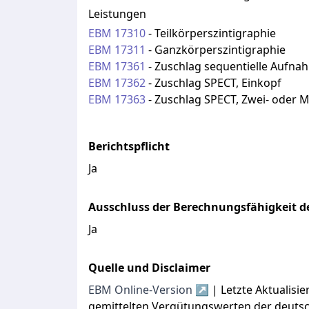
Leistungen
EBM
17310
-
Teilkörperszintigraphie
EBM
17311
-
Ganzkörperszintigraphie
EBM
17361
-
Zuschlag sequentielle Aufna
EBM
17362
-
Zuschlag SPECT, Einkopf
EBM
17363
-
Zuschlag SPECT, Zwei- oder 
Berichtspflicht
Ja
Ausschluss der Berechnungsfähigkeit de
Ja
Quelle und Disclaimer
EBM Online-Version ↗
| Letzte Aktualis
gemittelten Vergütungswerten der deuts