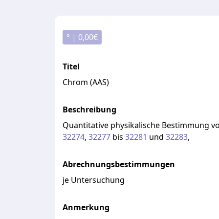
° |
0,00
€
Titel
Chrom (AAS)
Beschreibung
Quantitative
physikalische
Bestimmung
v
32274
,
32277
bis
32281
und
32283
,
Abrechnungsbestimmungen
je Untersuchung
Anmerkung