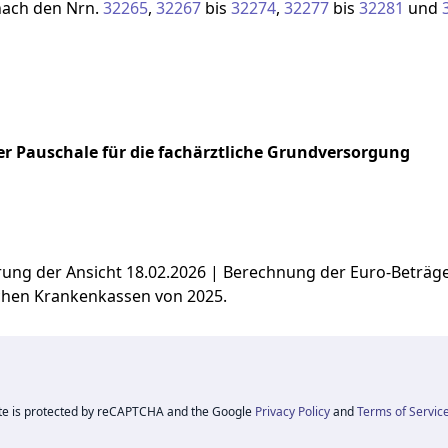
nach
den
Nrn.
32265
,
32267
bis
32274
,
32277
bis
32281
und
r Pauschale für die fachärztliche Grundversorgung
ierung der Ansicht 18.02.2026 | Berechnung der Euro-Beträ
chen Krankenkassen von 2025.
ite is protected by reCAPTCHA and the Google
Privacy Policy
and
Terms of Servic