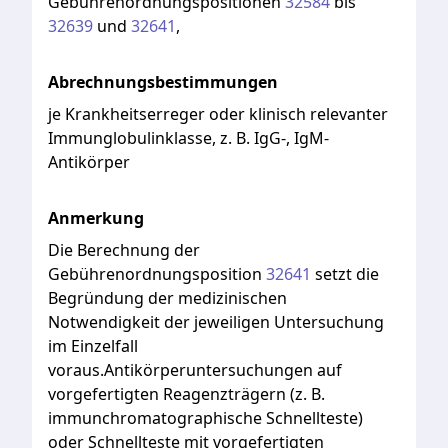
Gebührenordnungspositionen
32584
bis
32639
und
32641
,
Abrechnungsbestimmungen
je Krankheitserreger oder klinisch relevanter
Immunglobulinklasse, z. B. IgG-, IgM-
Antikörper
Anmerkung
Die
Berechnung
der
Gebührenordnungsposition
32641
setzt
die
Begründung
der
medizinischen
Notwendigkeit
der
jeweiligen
Untersuchung
im
Einzelfall
voraus.Antikörperuntersuchungen
auf
vorgefertigten
Reagenzträgern
(z.
B.
immunchromatographische
Schnellteste)
oder
Schnellteste
mit
vorgefertigten