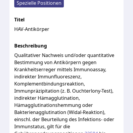
Spezielle Positionen
Titel
HAV-Antikörper
Beschreibung
Qualitativer
Nachweis
und/oder
quantitative
Bestimmung
von
Antikörpern
gegen
Krankheitserreger
mittels
Immunoassay,
indirekter
Immunfluoreszenz,
Komplementbindungsreaktion,
Immunpräzipitation
(z.
B.
Ouchterlony-Test),
indirekter
Hämagglutination,
Hämagglutinationshemmung
oder
Bakterienagglutination
(Widal-Reaktion),
einschl.
der
Beurteilung
des
Infektions-
oder
Immunstatus,
gilt
für
die