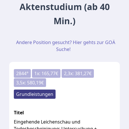
Aktenstudium (ab 40
Min.)
Andere Position gesucht? Hier gehts zur GOÄ
Suche!
2844
°
1
x:
165,77
€
2,3
x:
381,27
€
3,5
x:
580,19
€
Grundleistungen
Titel
Eingehende Leichenschau und
Todesbescheinigung: Untersuchung +