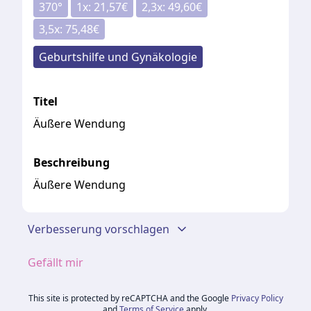
370
°
1
x:
21,57
€
2,3
x:
49,60
€
3,5
x:
75,48
€
Geburtshilfe und Gynäkologie
Titel
Äußere Wendung
Beschreibung
Äußere Wendung
Verbesserung vorschlagen
Gefällt mir
This site is protected by reCAPTCHA and the Google
Privacy Policy
and
Terms of Service
apply.