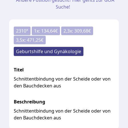
Andere Position gesucht? Hier gehts zur GOÄ
Suche!
2310
°
1
x:
134,64
€
2,3
x:
309,68
€
3,5
x:
471,25
€
Geburtshilfe und Gynäkologie
Titel
Schnittentbindung von der Scheide oder von
den Bauchdecken aus
Beschreibung
Schnittentbindung von der Scheide oder von
den Bauchdecken aus