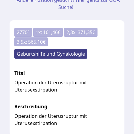
Andere Position gesucht? Hier gehts zur GOÄ
Suche!
2770
°
1
x:
161,46
€
2,3
x:
371,35
€
3,5
x:
565,10
€
Geburtshilfe und Gynäkologie
Titel
Operation der Uterusruptur mit
Uterusexstirpation
Beschreibung
Operation der Uterusruptur mit
Uterusexstirpation