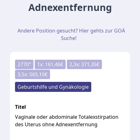
Adnexentfernung
Andere Position gesucht? Hier gehts zur GOÄ
Suche!
2770
°
1
x:
161,46
€
2,3
x:
371,35
€
3,5
x:
565,10
€
Geburtshilfe und Gynäkologie
Titel
Vaginale oder abdominale Totalexstirpation
des Uterus ohne Adnexentfernung