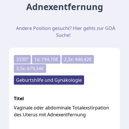
Adnexentfernung
Andere Position gesucht? Hier gehts zur GOÄ
Suche!
3330
°
1
x:
194,10
€
2,3
x:
446,42
€
3,5
x:
679,34
€
Geburtshilfe und Gynäkologie
Titel
Vaginale oder abdominale Totalexstirpation
des Uterus mit Adnexentfernung