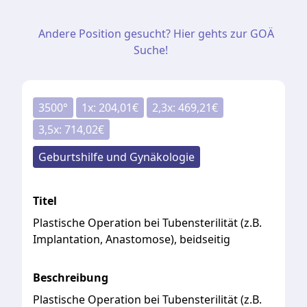
Andere Position gesucht? Hier gehts zur GOÄ
Suche!
3500
°
1
x:
204,01
€
2,3
x:
469,21
€
3,5
x:
714,02
€
Geburtshilfe und Gynäkologie
Titel
Plastische Operation bei Tubensterilität (z.B.
Implantation, Anastomose), beidseitig
Beschreibung
Plastische Operation bei Tubensterilität (z.B.