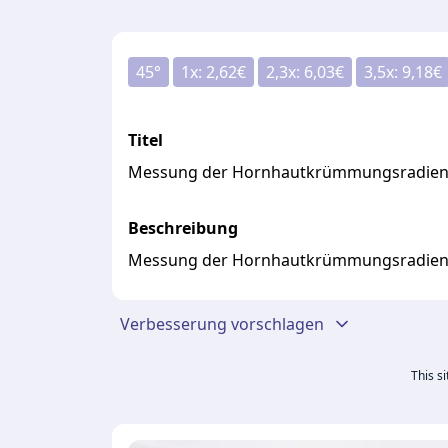
45
°
1
x:
2,62
€
2,3
x:
6,03
€
3,5
x:
9,18
€
Titel
Messung der Hornhautkrümmungsradie
Beschreibung
Messung der Hornhautkrümmungsradie
Verbesserung vorschlagen
This s