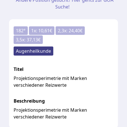
Andere Position gesucht? Hier gehts zur GOÄ
Suche!
182
°
1
x:
10,61
€
2,3
x:
24,40
€
3,5
x:
37,13
€
Augenheilkunde
Titel
Projektionsperimetrie mit Marken
verschiedener Reizwerte
Beschreibung
Projektionsperimetrie mit Marken
verschiedener Reizwerte