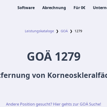
Software
Abrechnung
Für 0€
Unter
Leistungskataloge
❯
GOÄ
❯
1279
GOÄ
1279
tfernung von Korneoskleralfä
Andere Position gesucht? Hier gehts zur GOÄ Suche!