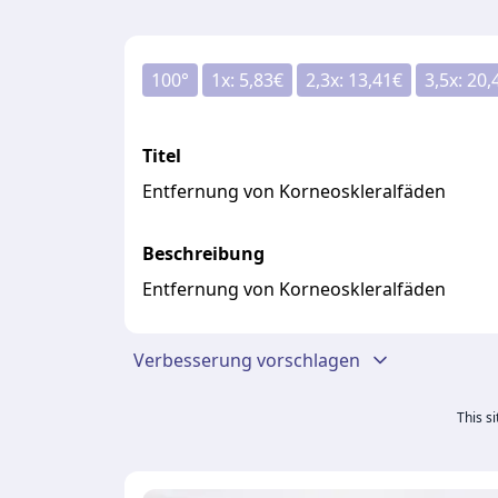
100
°
1
x:
5,83
€
2,3
x:
13,41
€
3,5
x:
20,
Titel
Entfernung von Korneoskleralfäden
Beschreibung
Entfernung von Korneoskleralfäden
Verbesserung vorschlagen
This s