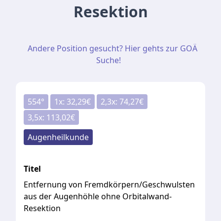
Resektion
Andere Position gesucht? Hier gehts zur GOÄ
Suche!
554
°
1
x:
32,29
€
2,3
x:
74,27
€
3,5
x:
113,02
€
Augenheilkunde
Titel
Entfernung von Fremdkörpern/Geschwulsten
aus der Augenhöhle ohne Orbitalwand-
Resektion