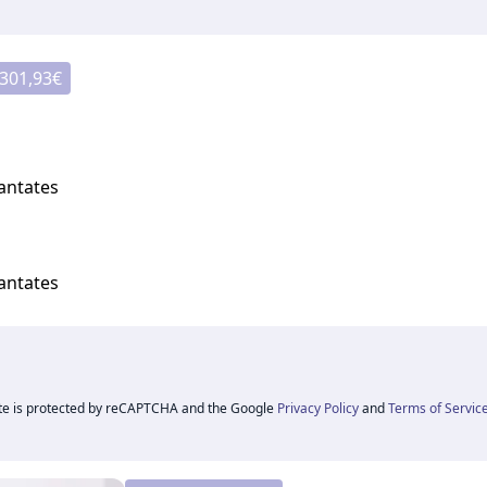
301,93
€
lantates
lantates
ite is protected by reCAPTCHA and the Google
Privacy Policy
and
Terms of Servic