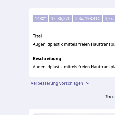
1480
°
1
x:
86,27
€
2,3
x:
198,41
€
3,5
x:
Titel
Augenlidplastik mittels freien Hauttransp
Beschreibung
Augenlidplastik mittels freien Hauttransp
Verbesserung vorschlagen
This s