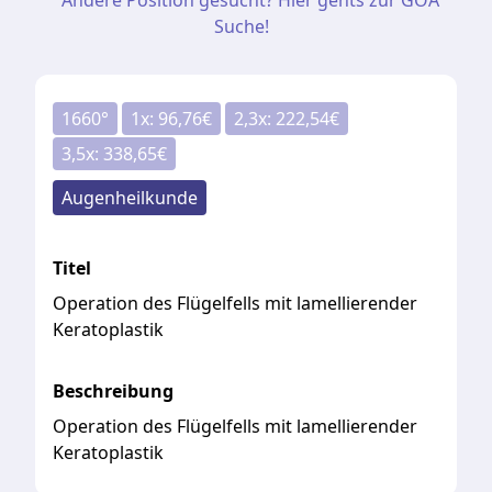
Andere Position gesucht? Hier gehts zur GOÄ
Suche!
1660
°
1
x:
96,76
€
2,3
x:
222,54
€
3,5
x:
338,65
€
Augenheilkunde
Titel
Operation des Flügelfells mit lamellierender
Keratoplastik
Beschreibung
Operation des Flügelfells mit lamellierender
Keratoplastik