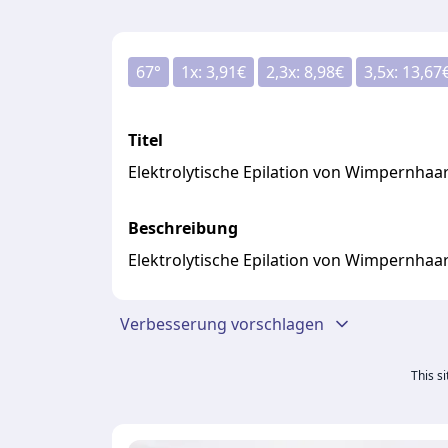
67
°
1
x:
3,91
€
2,3
x:
8,98
€
3,5
x:
13,67
Titel
Elektrolytische Epilation von Wimpernhaar
Beschreibung
Elektrolytische Epilation von Wimpernhaar
Verbesserung vorschlagen
This s