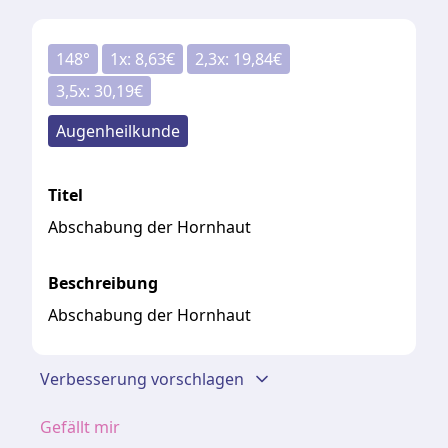
148
°
1
x:
8,63
€
2,3
x:
19,84
€
3,5
x:
30,19
€
Augenheilkunde
Titel
Abschabung der Hornhaut
Beschreibung
Abschabung der Hornhaut
Verbesserung vorschlagen
Gefällt mir