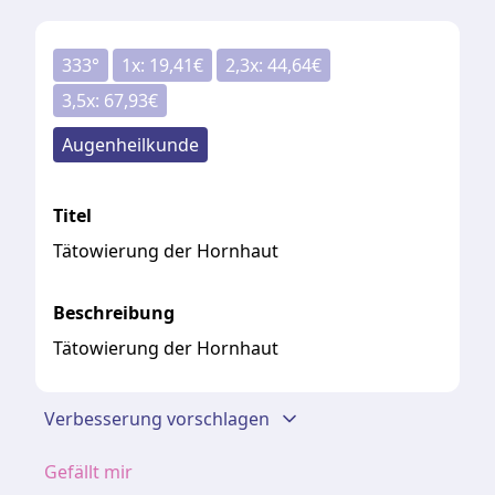
333
°
1
x:
19,41
€
2,3
x:
44,64
€
3,5
x:
67,93
€
Augenheilkunde
Titel
Tätowierung der Hornhaut
Beschreibung
Tätowierung der Hornhaut
Verbesserung vorschlagen
Gefällt mir