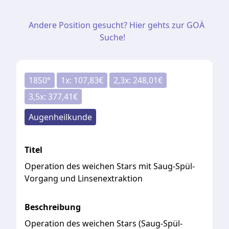
Andere Position gesucht? Hier gehts zur GOÄ
Suche!
1850
°
1
x:
107,83
€
2,3
x:
248,01
€
3,5
x:
377,41
€
Augenheilkunde
Titel
Operation des weichen Stars mit Saug-Spül-
Vorgang und Linsenextraktion
Beschreibung
Operation des weichen Stars (Saug-Spül-