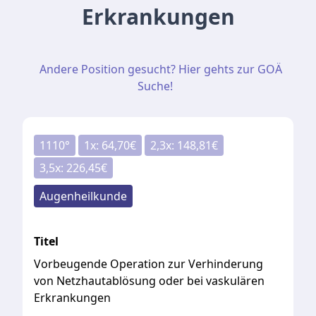
Erkrankungen
Andere Position gesucht? Hier gehts zur GOÄ
Suche!
1110
°
1
x:
64,70
€
2,3
x:
148,81
€
3,5
x:
226,45
€
Augenheilkunde
Titel
Vorbeugende Operation zur Verhinderung
von Netzhautablösung oder bei vaskulären
Erkrankungen