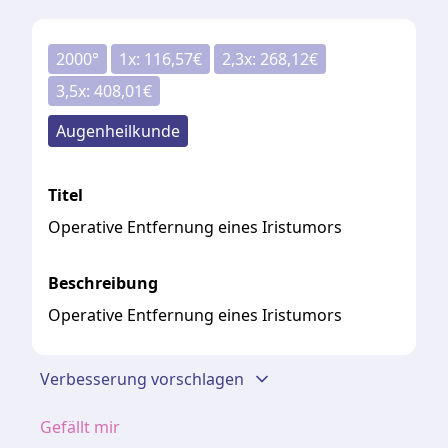
2000
°
1
x:
116,57
€
2,3
x:
268,12
€
3,5
x:
408,01
€
Augenheilkunde
Titel
Operative Entfernung eines Iristumors
Beschreibung
Operative Entfernung eines Iristumors
Verbesserung vorschlagen
Gefällt mir