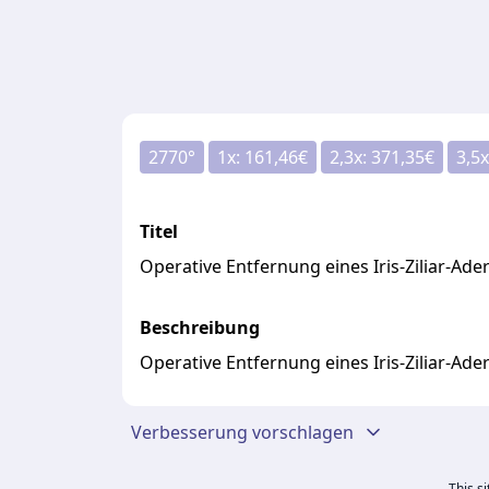
2770
°
1
x:
161,46
€
2,3
x:
371,35
€
3,5
x
Titel
Operative Entfernung eines Iris-Ziliar-Ad
Beschreibung
Operative Entfernung eines Iris-Ziliar-Ad
Verbesserung vorschlagen
This s