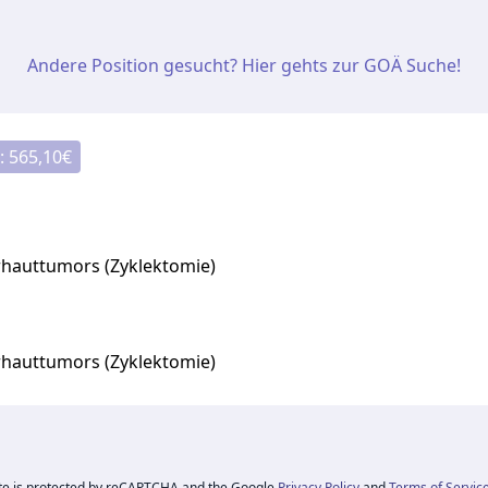
Andere Position gesucht? Hier gehts zur GOÄ Suche!
:
565,10
€
erhauttumors (Zyklektomie)
erhauttumors (Zyklektomie)
ite is protected by reCAPTCHA and the Google
Privacy Policy
and
Terms of Servic