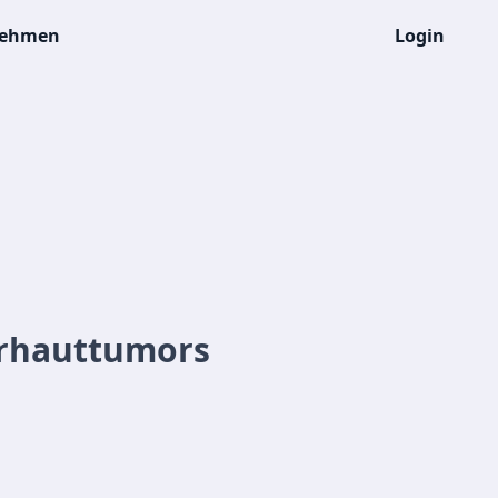
nehmen
Login
derhauttumors