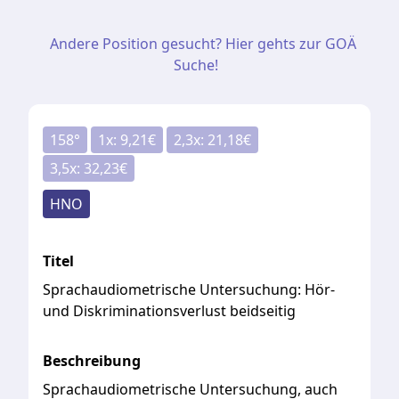
Andere Position gesucht? Hier gehts zur GOÄ
Suche!
158
°
1
x:
9,21
€
2,3
x:
21,18
€
3,5
x:
32,23
€
HNO
Titel
Sprachaudiometrische Untersuchung: Hör-
und Diskriminationsverlust beidseitig
Beschreibung
Sprachaudiometrische Untersuchung, auch