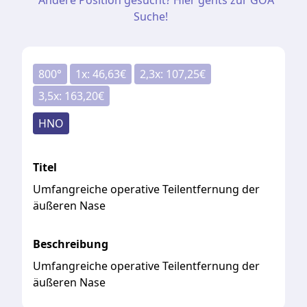
Andere Position gesucht? Hier gehts zur GOÄ
Suche!
800
°
1
x:
46,63
€
2,3
x:
107,25
€
3,5
x:
163,20
€
HNO
Titel
Umfangreiche operative Teilentfernung der
äußeren Nase
Beschreibung
Umfangreiche operative Teilentfernung der
äußeren Nase