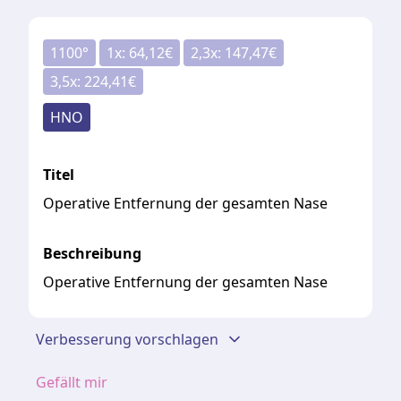
1100
°
1
x:
64,12
€
2,3
x:
147,47
€
3,5
x:
224,41
€
HNO
Titel
Operative Entfernung der gesamten Nase
Beschreibung
Operative Entfernung der gesamten Nase
Verbesserung vorschlagen
Gefällt mir