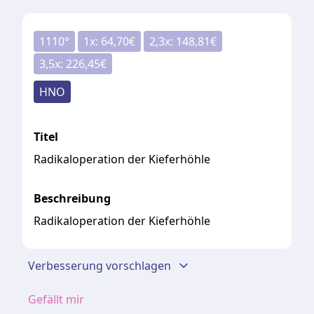
1110
°
1
x:
64,70
€
2,3
x:
148,81
€
3,5
x:
226,45
€
HNO
Titel
Radikaloperation der Kieferhöhle
Beschreibung
Radikaloperation der Kieferhöhle
Verbesserung vorschlagen
Gefällt mir