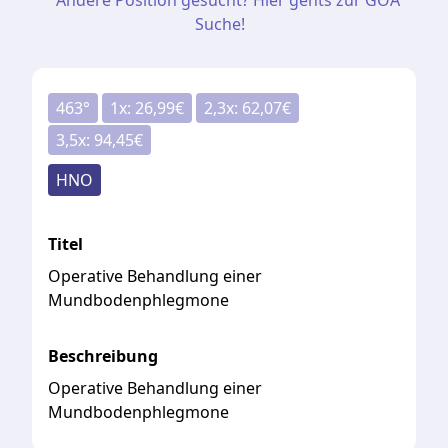
Andere Position gesucht? Hier gehts zur GOÄ
Suche!
463
°
1
x:
26,99
€
2,3
x:
62,07
€
3,5
x:
94,45
€
HNO
Titel
Operative Behandlung einer
Mundbodenphlegmone
Beschreibung
Operative Behandlung einer
Mundbodenphlegmone