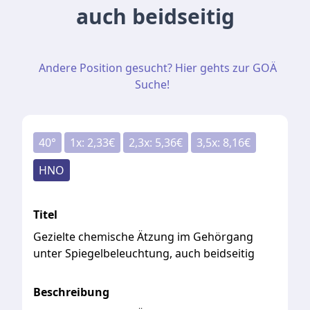
auch beidseitig
Andere Position gesucht? Hier gehts zur GOÄ
Suche!
40
°
1
x:
2,33
€
2,3
x:
5,36
€
3,5
x:
8,16
€
HNO
Titel
Gezielte chemische Ätzung im Gehörgang
unter Spiegelbeleuchtung, auch beidseitig
Beschreibung