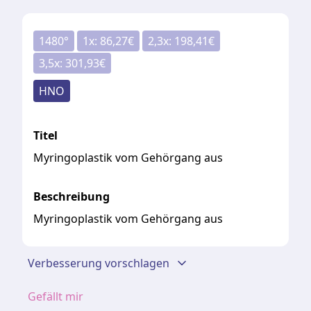
1480
°
1
x:
86,27
€
2,3
x:
198,41
€
3,5
x:
301,93
€
HNO
Titel
Myringoplastik vom Gehörgang aus
Beschreibung
Myringoplastik vom Gehörgang aus
Verbesserung vorschlagen
Gefällt mir