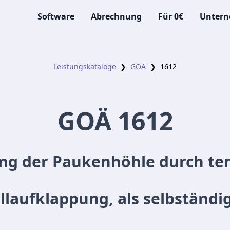
Software
Abrechnung
Für 0€
Unter
Leistungskataloge
❯
GOÄ
❯
1612
GOÄ
1612
ng der Paukenhöhle durch t
laufklappung, als selbständi