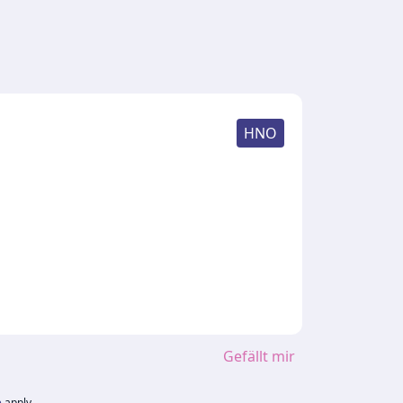
HNO
Gefällt mir
e
apply.