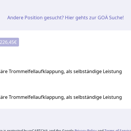
Andere Position gesucht? Hier gehts zur GOÄ Suche!
226,45
€
re Trommelfellaufklappung, als selbständige Leistung
re Trommelfellaufklappung, als selbständige Leistung
ite is protected by reCAPTCHA and the Google
Privacy Policy
and
Terms of Servic