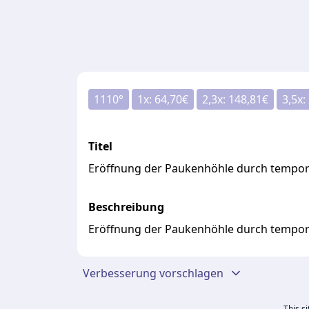
1110
°
1
x:
64,70
€
2,3
x:
148,81
€
3,5
x:
Titel
Eröffnung der Paukenhöhle durch temporä
Beschreibung
Eröffnung der Paukenhöhle durch temporä
Verbesserung vorschlagen
This s